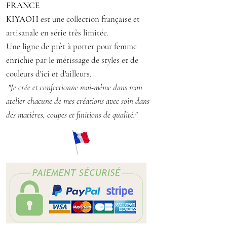
FRANCE
multicolore
KIYAOH
est une collection française et
artisanale en série très limitée.
Taille S 36/38
Une ligne de prêt à porter pour femme
Matière : tissu polyester
enrichie par le métissage de styles et de
Conseil d'entretien : lavage à 30° en
couleurs d'ici et d'ailleurs.
machine, repassage doux
"Je crée et confectionne moi-même dans mon
Découvrir ma collection :
atelier chacune de mes créations avec soin dans
https://www.etsy.com/fr/shop/KIY
des matières, coupes et finitions de qualité."
AOH