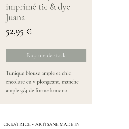
imprimé tie & dye
Juana
Prix
52,95 €
Rupture de stock
Tunique blouse ample et chic
encolure en v plongeant, manche
ample 3/4 de forme kimono
s'enfile comme un tee-shirt.
Tissu en crêpe satiné, fluide et
agréable à porter,
CREATRICE ~ ARTISANE MADE IN
couleur Terracotta imprimé