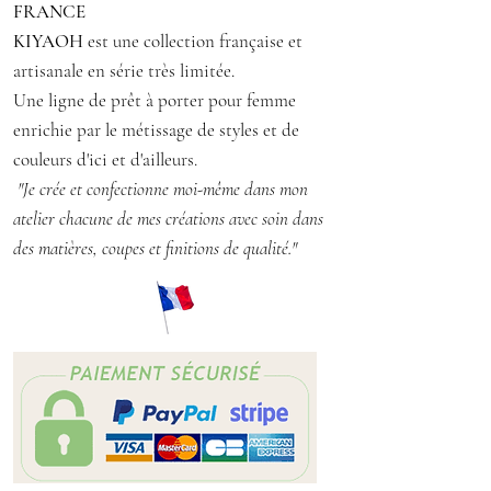
FRANCE
Hauteur côté : 6 cm
KIYAOH
est une collection française et
Matière : polyester
artisanale en série très limitée.
Une ligne de prêt à porter pour femme
enrichie par le métissage de styles et de
couleurs d'ici et d'ailleurs.
"Je crée et confectionne moi-même dans mon
atelier chacune de mes créations avec soin dans
des matières, coupes et finitions de qualité."