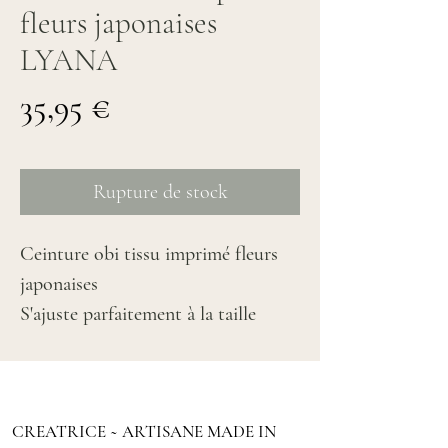
fleurs japonaises
LYANA
Prix
35,95 €
Rupture de stock
Ceinture obi tissu imprimé fleurs
japonaises
S'ajuste parfaitement à la taille
Coloris : bleu canard, multicolore
Taille S/M 38/40
CREATRICE ~ ARTISANE MADE IN
Hauteur devant : 10.5 cm