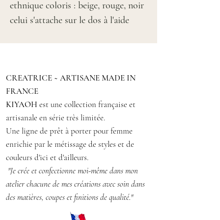
ethnique coloris : beige, rouge, noir
celui s'attache sur le dos à l'aide
d'un lien
Se porte comme un collier ou
comme un faux col pour
CREATRICE ~ ARTISANE MADE IN
accessoiriser un haut basique
FRANCE
KIYAOH
est une collection française et
Taille : XS (36/38)
artisanale en série très limitée.
Matière : coton
Une ligne de prêt à porter pour femme
enrichie par le métissage de styles et de
couleurs d'ici et d'ailleurs.
"Je crée et confectionne moi-même dans mon
atelier chacune de mes créations avec soin dans
des matières, coupes et finitions de qualité."