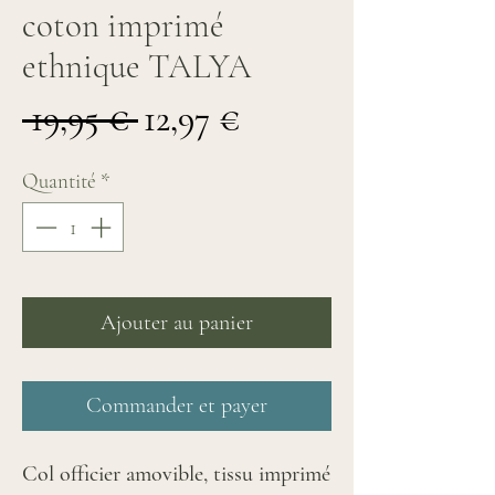
coton imprimé
ethnique TALYA
Prix
Prix
 19,95 € 
12,97 €
original
promotionnel
Quantité
*
Ajouter au panier
Commander et payer
Col officier amovible, tissu imprimé