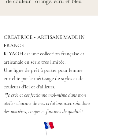
de couleur : orange, écru et bleu
assortie d'une ceinture, manches
courtes et amples
Se porte ouvert ou croisé dans un
CREATRICE ~ ARTISANE MADE IN
pantalon ou une jupe
FRANCE
Tissu fluide, agréable à porter
KIYAOH
est une collection française et
artisanale en série très limitée.
Taille : S/M 38/40
Une ligne de prêt à porter pour femme
Longueur du kimono : 68 cm
enrichie par le métissage de styles et de
environ
couleurs d'ici et d'ailleurs.
Matière : tissu polyester
"Je crée et confectionne moi-même dans mon
Conseil d'entretien : lavage à 30° en
atelier chacune de mes créations avec soin dans
machine, repassage doux
des matières, coupes et finitions de qualité."