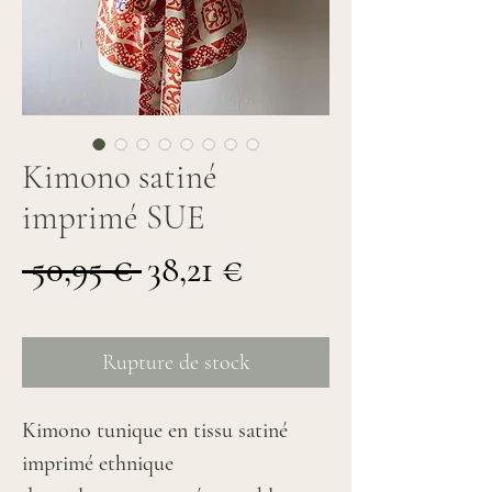
Kimono satiné
imprimé SUE
Prix
Prix
 50,95 € 
38,21 €
original
promotionnel
Rupture de stock
Kimono tunique en tissu satiné
imprimé ethnique