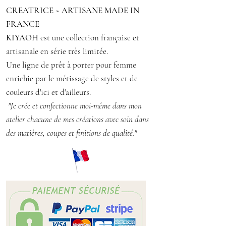
CREATRICE ~ ARTISANE MADE IN
sans couture sur les côtés.
FRANCE
KIYAOH
est une collection française et
Tissu léger et fluide et très
artisanale en série très limitée.
confortable
Une ligne de prêt à porter pour femme
Taille : 40/42 - M/L
enrichie par le métissage de styles et de
Matière : tissu polyester
couleurs d'ici et d'ailleurs.
Conseil d'entretien : lavage délicat à
"Je crée et confectionne moi-même dans mon
30° en machine, repassage doux
atelier chacune de mes créations avec soin dans
des matières, coupes et finitions de qualité."