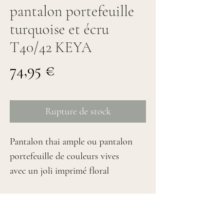
pantalon portefeuille
turquoise et écru
T40/42 KEYA
Prix
74,95 €
Rupture de stock
Pantalon thai ample ou pantalon
portefeuille de couleurs vives
avec un joli imprimé floral
turquoise et écru
Coupe ajustable avec un lien qui se
croise et se noue devant et dos,