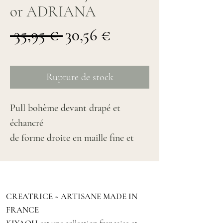
or ADRIANA
Prix
Prix
 35,95 € 
30,56 €
original
promotionnel
Rupture de stock
Pull bohème devant drapé et
échancré
de forme droite en maille fine et
délicate
maille ajourée, rayée souple vert et
lurex de couleur doré
CREATRICE ~ ARTISANE MADE IN
Pull transparent très féminin,
FRANCE
inspiration rétro bohème