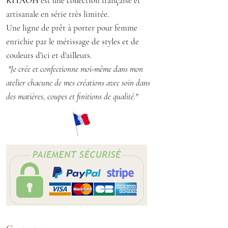
KIYAOH
est une collection française et
artisanale en série très limitée.
Taille unique M/L (40/42)
Une ligne de prêt à porter pour femme
Hauteur : 58 cm env.
enrichie par le métissage de styles et de
couleurs d'ici et d'ailleurs.
Matière : tissu polyester
"Je crée et confectionne moi-même dans mon
atelier chacune de mes créations avec soin dans
des matières, coupes et finitions de qualité."