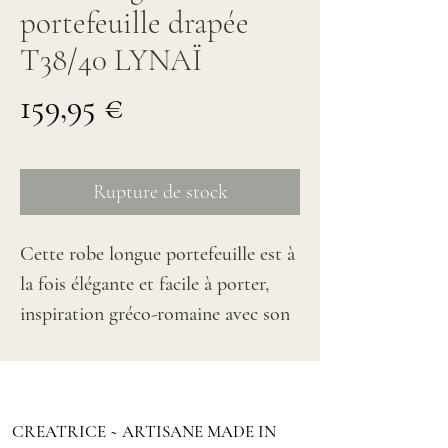
portefeuille drapée
T38/40 LYNAÏ
Prix
159,95 €
Rupture de stock
Cette robe longue portefeuille est à
la fois élégante et facile à porter,
inspiration gréco-romaine avec son
joli drapé sur le devant et les
épaules, assorti de plis généreux sur
la jupe.
CREATRICE ~ ARTISANE MADE IN
Le décolleté en V de la robe est