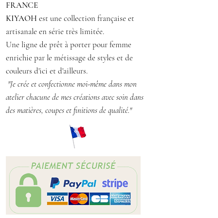
FRANCE
joliment dessiné sur le dos.
KIYAOH
est une collection française et
Un jupon apparent en mousseline
artisanale en série très limitée.
orange pailleté or est attaché à la
Une ligne de prêt à porter pour femme
robe.
enrichie par le métissage de styles et de
La qualité de cette robe en fait une
couleurs d'ici et d'ailleurs.
pièce agréable à porter.
"Je crée et confectionne moi-même dans mon
Coloris : orange, vert, turquoise
atelier chacune de mes créations avec soin dans
des matières, coupes et finitions de qualité."
TAILLE S/M 38/40
Matière : Viscose et polyester
Entretien : machine à laver 30° ,
repassage doux