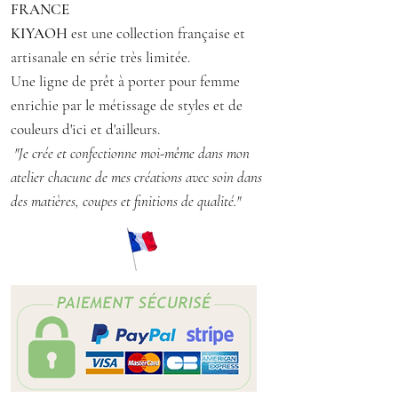
FRANCE
22 cm largueur 25 cm
KIYAOH
est une collection française et
Sac entièrement doublé
artisanale en série très limitée.
Une ligne de prêt à porter pour femme
Mesures : Hauteur 41 cm Largueur
enrichie par le métissage de styles et de
: 39 cm
couleurs d'ici et d'ailleurs.
Matières : Laine, polyester
"Je crée et confectionne moi-même dans mon
Pièce unique
atelier chacune de mes créations avec soin dans
des matières, coupes et finitions de qualité."