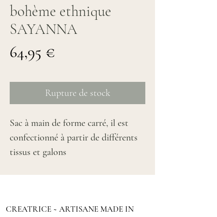
bohème ethnique
SAYANNA
Prix
64,95 €
Rupture de stock
Sac à main de forme carré, il est
confectionné à partir de différents
tissus et galons
Motifs : influence bohème ethnique
Sac en tissu et résistant comprend
des renforts pour plus de tenu,
CREATRICE ~ ARTISANE MADE IN
Poche plaquée à l'extérieur hauteur