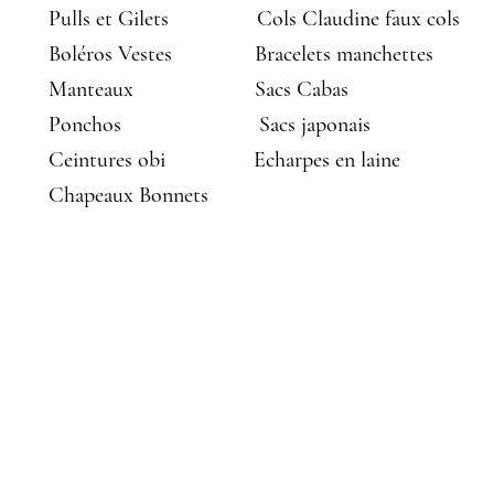
Pulls et Gilets
Cols Claudine faux cols
Boléros Vestes
Bracelets manchettes
Manteaux
Sacs Cabas
Ponchos
Sacs japonais
Ceintures obi
Echarpes en laine
Chapeaux Bonnets