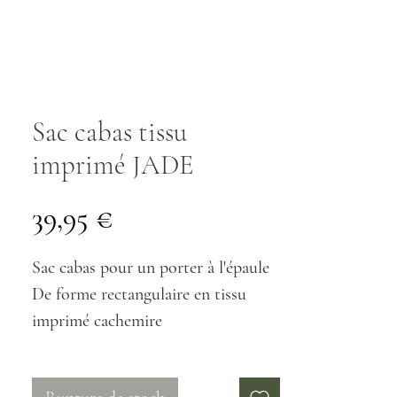
Sac cabas tissu
imprimé JADE
Prix
39,95 €
Sac cabas pour un porter à l'épaule
De forme rectangulaire en tissu
imprimé cachemire
Coloris : bleu, vert, noir et or
sac entièrement doublé