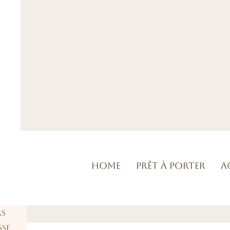
Home
Prêt à porter
A
rs
sse