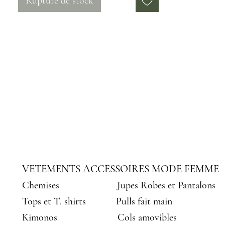
Rupture de stock
Matière : 100% coton
Mensurations : Hauteur 54 cm,
Largueur 38 cm
Lavage en machine, séchage à plat
VETEMENTS ACCESSOIRES MODE FEMME
Chemises
Jupes Robes et Pantalons
Tops et T. shirts
Pulls fait main
Kimonos
Cols amovibles