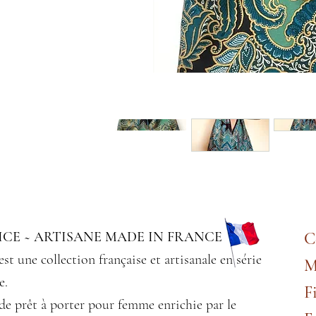
CE ~ ARTISANE MADE IN FRANCE
C
est une collection française et artisanale en série
M
e.
F
de prêt à porter pour femme enrichie par le