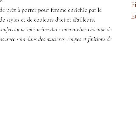
e.
F
de prêt à porter pour femme enrichie par le
E
e styles et de couleurs d'ici et d'ailleurs.
 confectionne moi-même dans mon atelier chacune de
ns avec soin dans des matières, coupes et finitions de