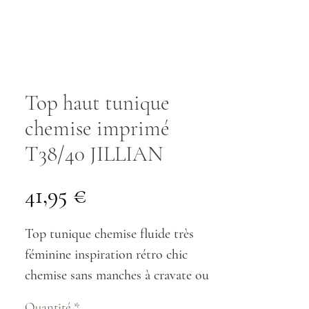
Top haut tunique
chemise imprimé
T38/40 JILLIAN
Prix
41,95 €
Top tunique chemise fluide très
féminine inspiration rétro chic
chemise sans manches à cravate ou
col ascot lavallière s'attache au dos
Quantité
*