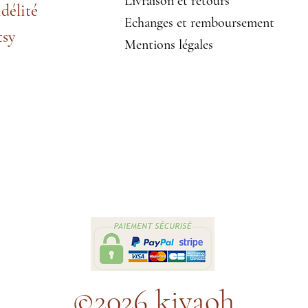
Livraison et retours
idélité
Echanges et remboursement
tsy
Mentions légales
©2026 kiyaoh