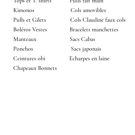
Tops et T. shirts
Pulls fait main
Kimonos
Cols amovibles
Pulls et Gilets
Cols Claudine faux cols
Boléros Vestes
Bracelets manchettes
Manteaux
Sacs Cabas
Ponchos
Sacs japonais
Ceintures obi
Echarpes en laine
Chapeaux Bonnets