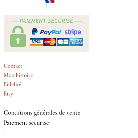
40).
Matière : En crêpe de viscose, un
tissu fluide au léger effet froissé.
Entretien : 30° machine lavage
délicat, repassage doux sur l'envers
Contact
Mon histoire
Fidélité
Etsy
Conditions générales de vente
Paiement sécurisé
Livraison et retours