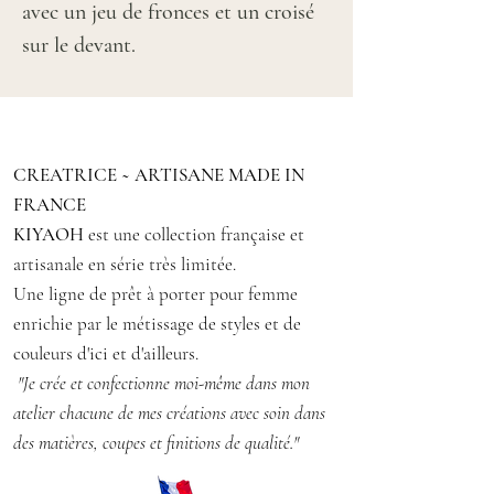
avec un jeu de fronces et un croisé
sur le devant.
Il se noue sur les épaules grâce à de
longs liens qui tombent de chaque
côté.
CREATRICE ~ ARTISANE MADE IN
Confectionné en crêpe fluide de
FRANCE
viscose brodé d'un motif feuillage
KIYAOH
est une collection française et
rouge brique.
artisanale en série très limitée.
Une ligne de prêt à porter pour femme
Attention
: la couleur peut
enrichie par le métissage de styles et de
légèrement varier d'un écran à
couleurs d'ici et d'ailleurs.
l'autre. Le modèle est d'un rouge
"Je crée et confectionne moi-même dans mon
foncé.
atelier chacune de mes créations avec soin dans
des matières, coupes et finitions de qualité."
Taille : 2 (convient aux tailles 38 à