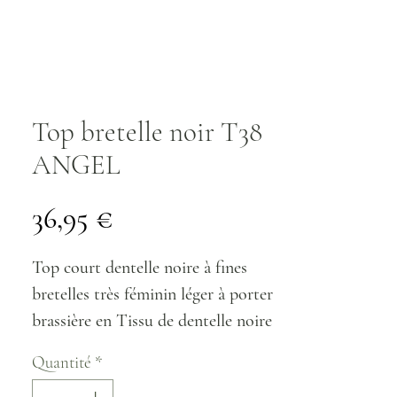
Top bretelle noir T38
ANGEL
Prix
36,95 €
Top court dentelle noire à fines
bretelles très féminin léger à porter
brassière en Tissu de dentelle noire
sur fond blanc, modèle doublé
Quantité
*
Top de coupe droite se ferme sur le