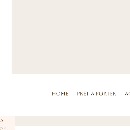
Home
Prêt à porter
A
rs
sse