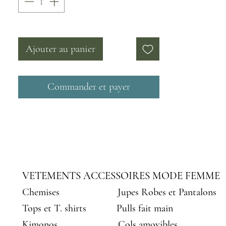
côté à l'aide de boutons
Taille 38
Matériaux utilisés : Tissu dentelle
Ajouter au panier
en polyester
Commander et payer
VETEMENTS ACCESSOIRES MODE FEMME
Chemises
Jupes Robes et Pantalons
Tops et T. shirts
Pulls fait main
Kimonos
Cols amovibles