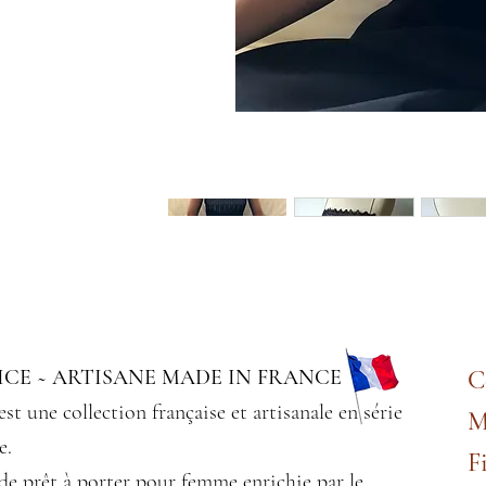
CE ~ ARTISANE MADE IN FRANCE
C
est une collection française et artisanale en série
M
e.
F
de prêt à porter pour femme enrichie par le