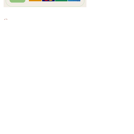
Contact
Mon histoire
Fidélité
Etsy
Conditions générales de vente
Paiement sécurisé
Livraison et retours
Echanges et remboursement
Mentions légales