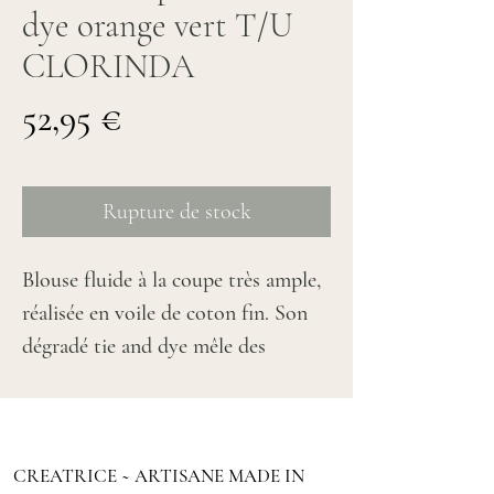
dye orange vert T/U
CLORINDA
Prix
52,95 €
Rupture de stock
Blouse fluide à la coupe très ample,
réalisée en voile de coton fin. Son
dégradé tie and dye mêle des
nuances d'orange, de jaune, de vert
et de bleu pour un esprit estival.
Son encolure bateau est soulignée
CREATRICE ~ ARTISANE MADE IN
de petits brandebourgs verts sur