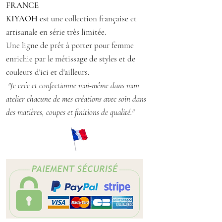
FRANCE
chaque épaule, laissant apparaître de
KIYAOH
est une collection française et
larges ouvertures.
artisanale en série très limitée.
Une ligne de prêt à porter pour femme
Taille : S/L/M 38/40/42
enrichie par le métissage de styles et de
Matière : voile de coton fin
couleurs d'ici et d'ailleurs.
Entretien : 30° machine lavage
"Je crée et confectionne moi-même dans mon
délicat, repassage sur l'envers
atelier chacune de mes créations avec soin dans
des matières, coupes et finitions de qualité."