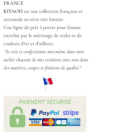
FRANCE
Hauteur : 59 cm
KIYAOH
est une collection française et
Matière : polyester
artisanale en série très limitée.
Entretien : machine à 30°, repassage
Une ligne de prêt à porter pour femme
sur l'envers
enrichie par le métissage de styles et de
couleurs d'ici et d'ailleurs.
"Je crée et confectionne moi-même dans mon
atelier chacune de mes créations avec soin dans
des matières, coupes et finitions de qualité."