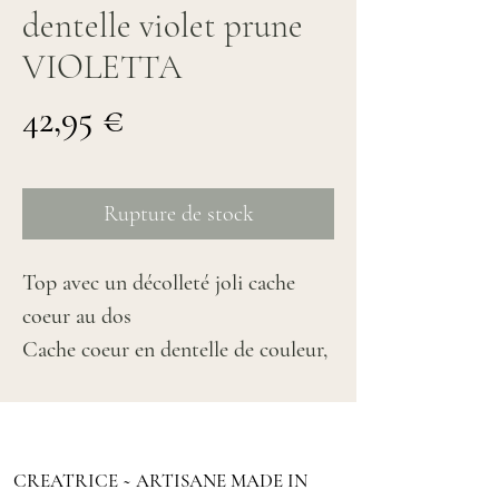
dentelle violet prune
VIOLETTA
Prix
42,95 €
Rupture de stock
Top avec un décolleté joli cache
coeur au dos
Cache coeur en dentelle de couleur,
prune violet
Manches courtes, à nouer au dos
CREATRICE ~ ARTISANE MADE IN
Taille : S/M 38/40