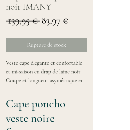
noir IMANY
Prix
Prix
 139,95 € 
83,97 €
original
promotionnel
Rupture de stock
Veste cape élégante et confortable
et mi-saison en drap de laine noir
Coupe et longueur asymétrique en
tissu épais se porte
parfaitement sous un pull ou robe à
Cape poncho
col roulé
veste noire
se ferme à l'aide d'un passant pour
un réaliser un joli drapé sur le