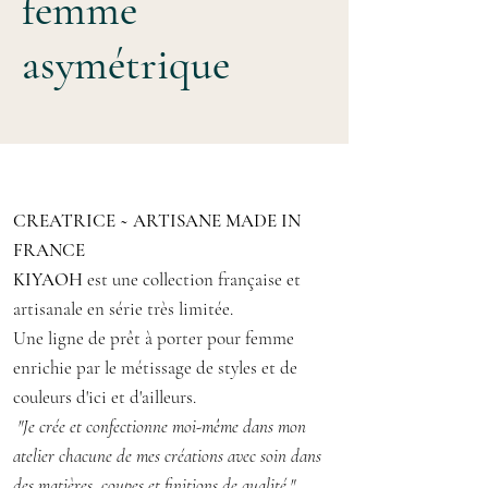
femme
devant
Panneau intérieur de couleur
asymétrique
contrastante à rayures
Veste cape élégante et confortable
Taille S/M 38/40
en drap de laine noir
Matière : drap de laine polyester,
Coupe et longueur asymétrique en
tissu rayures polyester
CREATRICE ~ ARTISANE MADE IN
tissu épais se porte
Pièce unique
FRANCE
parfaitement sous un pull ou robe à
KIYAOH
est une collection française et
col roulé
artisanale en série très limitée.
se ferme à l'aide d'un passant pour
Une ligne de prêt à porter pour femme
un réaliser un joli drapé sur le
enrichie par le métissage de styles et de
devant
couleurs d'ici et d'ailleurs.
Panneau intérieur de couleur
"Je crée et confectionne moi-même dans mon
contrastante à rayures
atelier chacune de mes créations avec soin dans
Taille S/M 38/40
des matières, coupes et finitions de qualité."