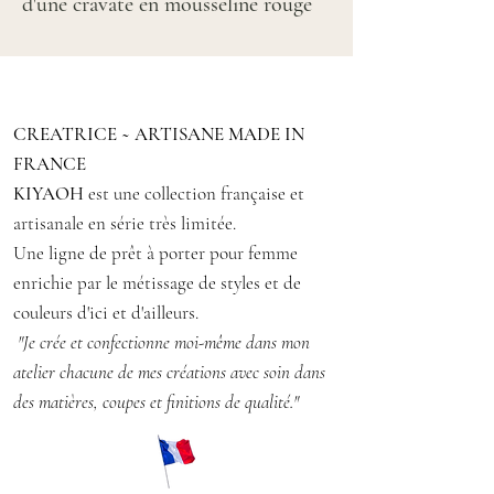
d'une cravate en mousseline rouge
imprimé camel
il se porte comme un collier et
s'attache sur le devant à l'aide d'une
CREATRICE ~ ARTISANE MADE IN
pression
FRANCE
Un très joli accessoire pour
KIYAOH
est une collection française et
sublimer vos basiques
artisanale en série très limitée.
Une ligne de prêt à porter pour femme
TAILLE XS Tour de cou 35.5 cm
enrichie par le métissage de styles et de
couleurs d'ici et d'ailleurs.
Matière : tissu léger en coton, voile
"Je crée et confectionne moi-même dans mon
imprimé en polyester
atelier chacune de mes créations avec soin dans
Lavage en machine 30°, repassage
des matières, coupes et finitions de qualité."
doux