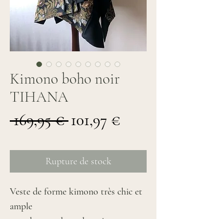
Kimono boho noir
TIHANA
Prix
Prix
 169,95 € 
101,97 €
original
promotionnel
Rupture de stock
Veste de forme kimono très chic et
ample