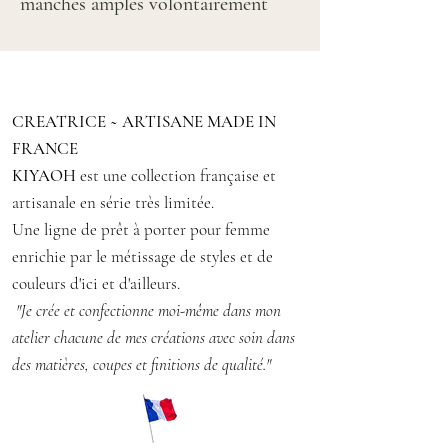
manches amples volontairement
courtes
kimono ethnique boho, fait main
avec un
CREATRICE ~ ARTISANE MADE IN
assemblage de tissus
FRANCE
tissu tissé jacquard sur fond noir
KIYAOH
est une collection française et
veste entièrement doublée en tissu
artisanale en série très limitée.
de polyester marron au touché très
Une ligne de prêt à porter pour femme
doux
enrichie par le métissage de styles et de
couleurs d'ici et d'ailleurs.
Taille S/M/L (38/40/42)
"Je crée et confectionne moi-même dans mon
Mesures : Hauteur 79 cm Largueur :
atelier chacune de mes créations avec soin dans
97 cm
des matières, coupes et finitions de qualité."
PIECE UNIQUE