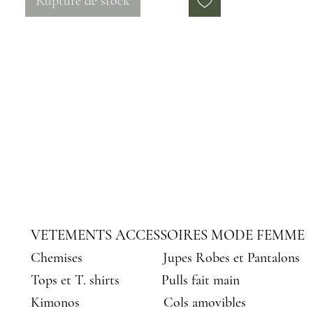
Rupture de stock
Matière : jean recyclé, coton
Mensurations : Hauteur 29 cm,
Largueur 38 cm
Lavage en machine, séchage à plat
VETEMENTS ACCESSOIRES MODE FEMME
Chemises
Jupes Robes et Pantalons
Tops et T. shirts
Pulls fait main
Kimonos
Cols amovibles