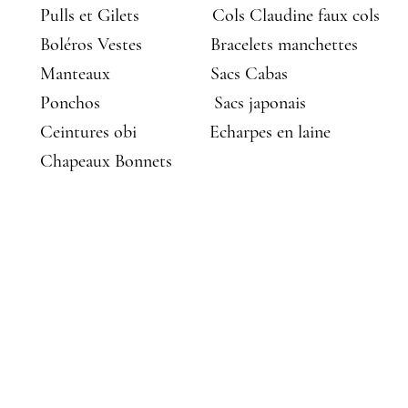
Pulls et Gilets
Cols Claudine faux cols
Boléros Vestes
Bracelets manchettes
Manteaux
Sacs Cabas
Ponchos
Sacs japonais
Ceintures obi
Echarpes en laine
Chapeaux Bonnets