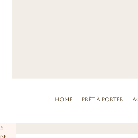
Home
Prêt à porter
A
rs
sse