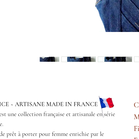
CE ~ ARTISANE MADE IN FRANCE
C
est une collection française et artisanale en série
M
e.
F
de prêt à porter pour femme enrichie par le