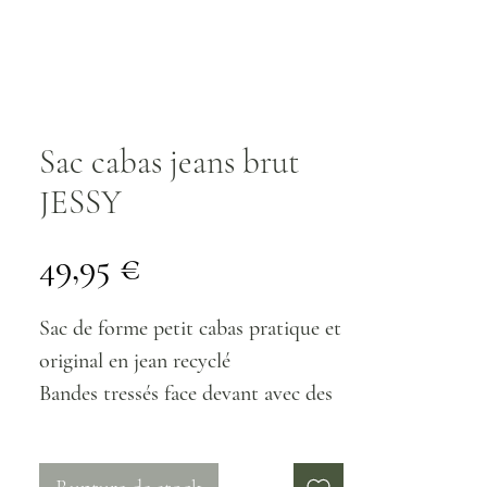
Sac cabas jeans brut
JESSY
Prix
49,95 €
Sac de forme petit cabas pratique et
original en jean recyclé
Bandes tressés face devant avec des
poches de chaque côtés.
sac entièrement doublé