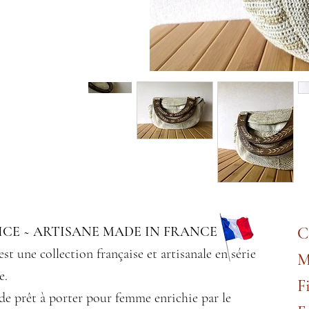
CE ~ ARTISANE MADE IN FRANCE
C
est une collection française et artisanale en série
M
e.
F
de prêt à porter pour femme enrichie par le