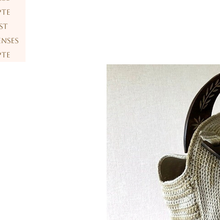
te
st
nses
te