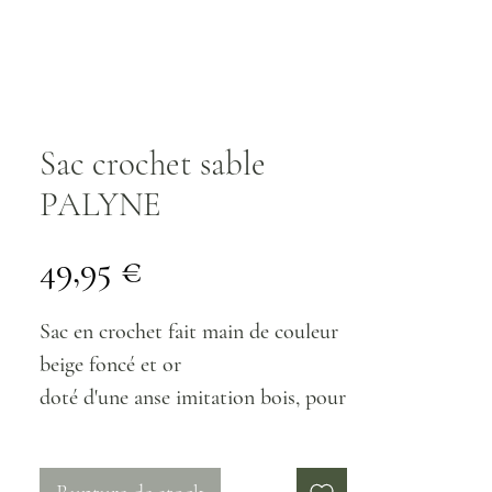
Sac crochet sable
PALYNE
Prix
49,95 €
Sac en crochet fait main de couleur
beige foncé et or
doté d'une anse imitation bois, pour
un porté à la main.
Sac de forme rond est doublé avec