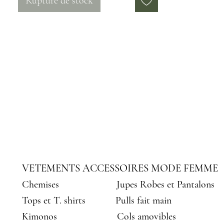
Rupture de stock
une poche intérieur
Sac fait main en coton et polyester
Mensurations :
hauteur totale 32.5 cm
largueur 38 cm
VETEMENTS ACCESSOIRES MODE FEMME
Chemises
Jupes Robes et Pantalons
Tops et T. shirts
Pulls fait main
Kimonos
Cols amovibles