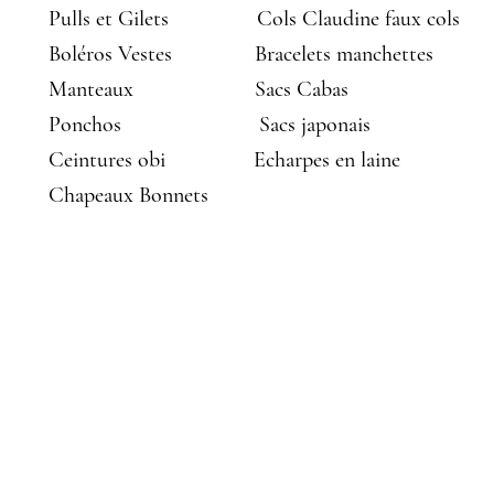
Pulls et Gilets
Cols Claudine faux cols
Boléros Vestes
Bracelets manchettes
Manteaux
Sacs Cabas
Ponchos
Sacs japonais
Ceintures obi
Echarpes en laine
Chapeaux Bonnets