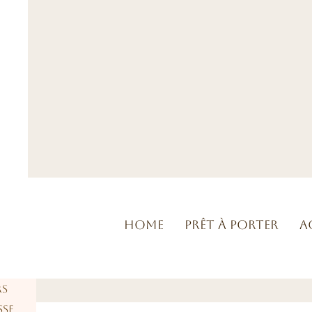
Home
Prêt à porter
A
rs
sse